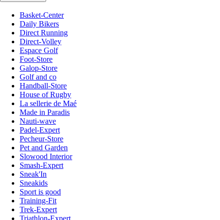
Basket-Center
Daily Bikers
Direct Running
Direct-Volley
Espace Golf
Foot-Store
Galop-Store
Golf and co
Handball-Store
House of Rugby
La sellerie de Maé
Made in Paradis
Nauti-wave
Padel-Expert
Pecheur-Store
Pet and Garden
Slowood Interior
Smash-Expert
Sneak'In
Sneakids
Sport is good
Training-Fit
Trek-Expert
Triathlon-Expert