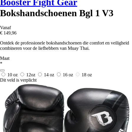
Booster Fight Gear
Bokshandschoenen Bgl 1 V3
Vanaf
€ 149,96
Ontdek de professionele bokshandschoenen die comfort en veiligheid
combineren voor de liefhebbers van Muay Thai.
Maat
*
10 oz
12oz
14 oz
16 oz
18 oz
Dit veld is verplicht