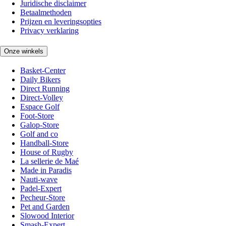
Juridische disclaimer
Betaalmethoden
Prijzen en leveringsopties
Privacy verklaring
Onze winkels
Basket-Center
Daily Bikers
Direct Running
Direct-Volley
Espace Golf
Foot-Store
Galop-Store
Golf and co
Handball-Store
House of Rugby
La sellerie de Maé
Made in Paradis
Nauti-wave
Padel-Expert
Pecheur-Store
Pet and Garden
Slowood Interior
Smash-Expert