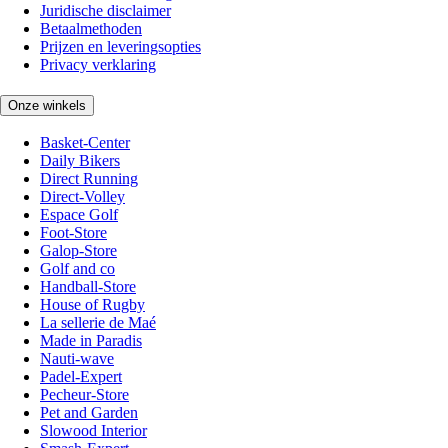
Juridische disclaimer
Betaalmethoden
Prijzen en leveringsopties
Privacy verklaring
Onze winkels
Basket-Center
Daily Bikers
Direct Running
Direct-Volley
Espace Golf
Foot-Store
Galop-Store
Golf and co
Handball-Store
House of Rugby
La sellerie de Maé
Made in Paradis
Nauti-wave
Padel-Expert
Pecheur-Store
Pet and Garden
Slowood Interior