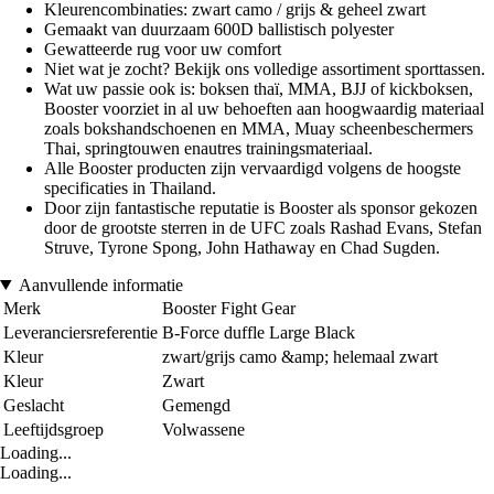
Kleurencombinaties: zwart camo / grijs & geheel zwart
Gemaakt van duurzaam 600D ballistisch polyester
Gewatteerde rug voor uw comfort
Niet wat je zocht? Bekijk ons volledige assortiment sporttassen.
Wat uw passie ook is: boksen thaï, MMA, BJJ of kickboksen,
Booster voorziet in al uw behoeften aan hoogwaardig materiaal
zoals bokshandschoenen en MMA, Muay scheenbeschermers
Thai, springtouwen enautres trainingsmateriaal.
Alle Booster producten zijn vervaardigd volgens de hoogste
specificaties in Thailand.
Door zijn fantastische reputatie is Booster als sponsor gekozen
door de grootste sterren in de UFC zoals Rashad Evans, Stefan
Struve, Tyrone Spong, John Hathaway en Chad Sugden.
Aanvullende informatie
Merk
Booster Fight Gear
Leveranciersreferentie
B-Force duffle Large Black
Kleur
zwart/grijs camo &amp; helemaal zwart
Kleur
Zwart
Geslacht
Gemengd
Leeftijdsgroep
Volwassene
Loading...
Loading...