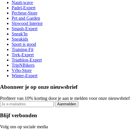
Nauti-wave
Padel-Expert
Pecheur-Store
Pet and Garden
Slowood Interior
Smash-Expert
Sneak'In
Sneakids
Sport is good
Training-Fit
Trek-Expert
Triathlon-Expert
TripNBikers
Vélo-Store
Winter-Expert
Abonneer je op onze nieuwsbrief
Profiteer van 10% korting door je aan te melden voor onze nieuwsbrief
Aanmelden
Blijf verbonden
Volg ons op sociale media