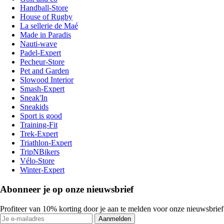
Handball-Store
House of Rugby
La sellerie de Maé
Made in Paradis
Nauti-wave
Padel-Expert
Pecheur-Store
Pet and Garden
Slowood Interior
Smash-Expert
Sneak'In
Sneakids
Sport is good
Training-Fit
Trek-Expert
Triathlon-Expert
TripNBikers
Vélo-Store
Winter-Expert
Abonneer je op onze nieuwsbrief
Profiteer van 10% korting door je aan te melden voor onze nieuwsbrief
Aanmelden