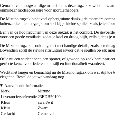
Gemaakt van hoogwaardige materialen is deze rugzak zowel duurzaam al
onmisbaar modeaccessoire voor sportliefhebbers.
De Mizuno rugzak biedt veel opbergruimte dankzij de meerdere comparti
buitenzakken het mogelijk om snel bij je kleine spullen zoals je telefoo
Een van de hoogtepunten van deze rugzak is het comfort. De gevoerde 
voor een goede ventilatie, zodat je koel en droog blijft, zelfs tijdens je
De Mizuno rugzak is ook uitgerust met handige details, zoals een draag
Bovendien zorgt de stevige ritssluiting ervoor dat je spullen op elk mom
Of je nu een student bent, een sporter, of gewoon op zoek bent naar een 
perfecte keuze voor iedereen die stijl en functionaliteit waardeert.
Wacht niet langer en bemachtig nu de Mizuno rugzak om wat stijl toe t
elegantie. Bestel de jouwe vandaag nog!
Aanvullende informatie
Merk
Mizuno
Leveranciersreferentie
23EDB50190
Kleur
zwart/wit
Kleur
Zwart
Geslacht
Gemengd