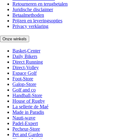
Retourneren en terugbetalen
Juridische disclaimer
Betaalmethoden
Prijzen en leveringsopties
Privacy verklaring
Onze winkels
Basket-Center
Daily Bikers
Direct Running
Direct-Volley
Espace Golf
Foot-Store
Galop-Store
Golf and co
Handball-Store
House of Rugby
La sellerie de Maé
Made in Paradis
Nauti-wave
Padel-Expert
Pecheur-Store
Pet and Garden