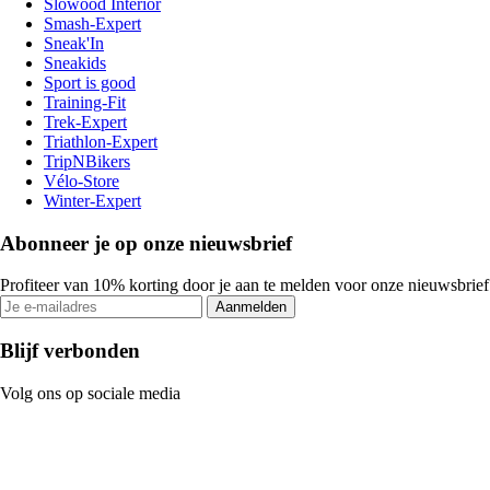
Slowood Interior
Smash-Expert
Sneak'In
Sneakids
Sport is good
Training-Fit
Trek-Expert
Triathlon-Expert
TripNBikers
Vélo-Store
Winter-Expert
Abonneer je op onze nieuwsbrief
Profiteer van 10% korting door je aan te melden voor onze nieuwsbrief
Aanmelden
Blijf verbonden
Volg ons op sociale media