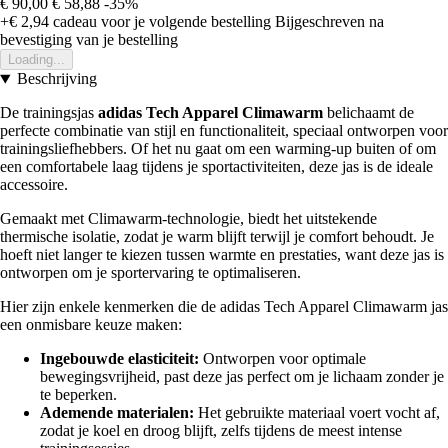
€ 90,00
€ 58,88
-35%
+€ 2,94
cadeau voor je volgende bestelling
Bijgeschreven na
bevestiging van je bestelling
Loading...
Beschrijving
De trainingsjas
adidas Tech Apparel Climawarm
belichaamt de
perfecte combinatie van stijl en functionaliteit, speciaal ontworpen voor
trainingsliefhebbers. Of het nu gaat om een warming-up buiten of om
een comfortabele laag tijdens je sportactiviteiten, deze jas is de ideale
accessoire.
Gemaakt met Climawarm-technologie, biedt het uitstekende
thermische isolatie, zodat je warm blijft terwijl je comfort behoudt. Je
hoeft niet langer te kiezen tussen warmte en prestaties, want deze jas is
ontworpen om je sportervaring te optimaliseren.
Hier zijn enkele kenmerken die de adidas Tech Apparel Climawarm jas
een onmisbare keuze maken:
Ingebouwde elasticiteit:
Ontworpen voor optimale
bewegingsvrijheid, past deze jas perfect om je lichaam zonder je
te beperken.
Ademende materialen:
Het gebruikte materiaal voert vocht af,
zodat je koel en droog blijft, zelfs tijdens de meest intense