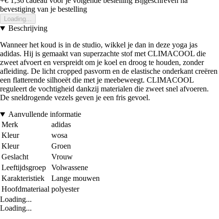
+€ 1,36
cadeau voor je volgende bestelling
Bijgeschreven na
bevestiging van je bestelling
Loading...
Beschrijving
Wanneer het koud is in de studio, wikkel je dan in deze yoga jas
adidas. Hij is gemaakt van superzachte stof met CLIMACOOL die
zweet afvoert en verspreidt om je koel en droog te houden, zonder
afleiding. De licht cropped pasvorm en de elastische onderkant creëren
een flatterende silhoeët die met je meebeweegt. CLIMACOOL
reguleert de vochtigheid dankzij materialen die zweet snel afvoeren.
De sneldrogende vezels geven je een fris gevoel.
Aanvullende informatie
Merk
adidas
Kleur
wosa
Kleur
Groen
Geslacht
Vrouw
Leeftijdsgroep
Volwassene
Karakteristiek
Lange mouwen
Hoofdmateriaal
polyester
Loading...
Loading...