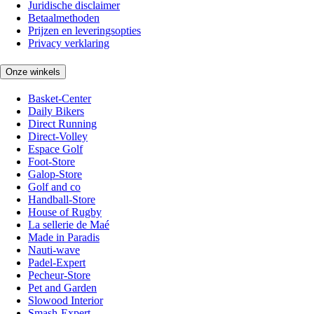
Juridische disclaimer
Betaalmethoden
Prijzen en leveringsopties
Privacy verklaring
Onze winkels
Basket-Center
Daily Bikers
Direct Running
Direct-Volley
Espace Golf
Foot-Store
Galop-Store
Golf and co
Handball-Store
House of Rugby
La sellerie de Maé
Made in Paradis
Nauti-wave
Padel-Expert
Pecheur-Store
Pet and Garden
Slowood Interior
Smash-Expert