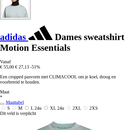
adidas
Dames sweatshirt
Motion Essentials
Vanaf
€ 55,00
€ 27,13
-51%
Een cropped pasvorm met CLIMACOOL om je koel, droog en
voorbereid te houden.
Maat
*
Maattabel
S
M
L
24u
XL
24u
2XL
2XS
Dit veld is verplicht