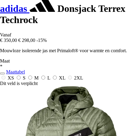
adidas
Donsjack Terrex
Techrock
Vanaf
€ 350,00
€ 298,00
-15%
Mouwloze isolerende jas met Primaloft® voor warmte en comfort.
Maat
*
Maattabel
XS
S
M
L
XL
2XL
Dit veld is verplicht