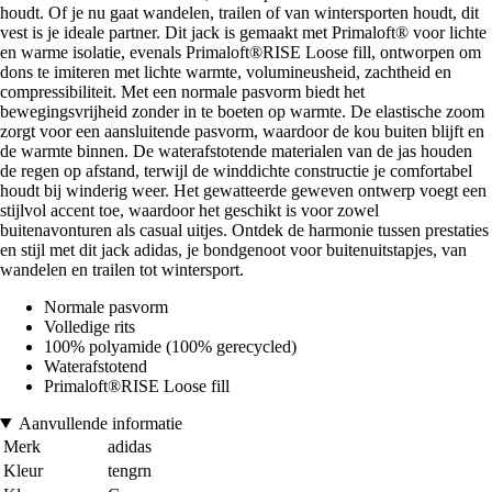
houdt. Of je nu gaat wandelen, trailen of van wintersporten houdt, dit
vest is je ideale partner. Dit jack is gemaakt met Primaloft® voor lichte
en warme isolatie, evenals Primaloft®RISE Loose fill, ontworpen om
dons te imiteren met lichte warmte, volumineusheid, zachtheid en
compressibiliteit. Met een normale pasvorm biedt het
bewegingsvrijheid zonder in te boeten op warmte. De elastische zoom
zorgt voor een aansluitende pasvorm, waardoor de kou buiten blijft en
de warmte binnen. De waterafstotende materialen van de jas houden
de regen op afstand, terwijl de winddichte constructie je comfortabel
houdt bij winderig weer. Het gewatteerde geweven ontwerp voegt een
stijlvol accent toe, waardoor het geschikt is voor zowel
buitenavonturen als casual uitjes. Ontdek de harmonie tussen prestaties
en stijl met dit jack adidas, je bondgenoot voor buitenuitstapjes, van
wandelen en trailen tot wintersport.
Normale pasvorm
Volledige rits
100% polyamide (100% gerecycled)
Waterafstotend
Primaloft®RISE Loose fill
Aanvullende informatie
Merk
adidas
Kleur
tengrn