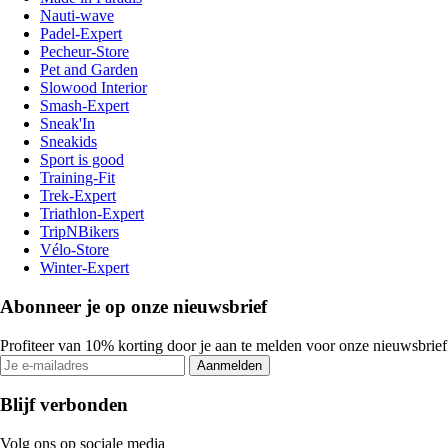
Nauti-wave
Padel-Expert
Pecheur-Store
Pet and Garden
Slowood Interior
Smash-Expert
Sneak'In
Sneakids
Sport is good
Training-Fit
Trek-Expert
Triathlon-Expert
TripNBikers
Vélo-Store
Winter-Expert
Abonneer je op onze nieuwsbrief
Profiteer van 10% korting door je aan te melden voor onze nieuwsbrief
Aanmelden
Blijf verbonden
Volg ons op sociale media