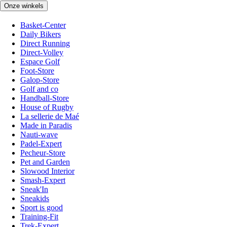
Onze winkels
Basket-Center
Daily Bikers
Direct Running
Direct-Volley
Espace Golf
Foot-Store
Galop-Store
Golf and co
Handball-Store
House of Rugby
La sellerie de Maé
Made in Paradis
Nauti-wave
Padel-Expert
Pecheur-Store
Pet and Garden
Slowood Interior
Smash-Expert
Sneak'In
Sneakids
Sport is good
Training-Fit
Trek-Expert