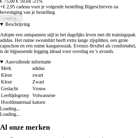
€ 75,00
€ 59,04
-21%
+€ 2,95
cadeau voor je volgende bestelling
Bijgeschreven na
bevestiging van je bestelling
Loading...
Beschrijving
Adopte een ontspannen stijl in het dagelijks leven met dit trainingspak
adidas. Het ruime sweatshirt heeft extra lange zijsplitten, een grote
capuchon en een ruime kangaroozak. Evenzo flexibel als comfortabel,
is de bijpassende legging ideaal voor overdag en 's avonds.
Aanvullende informatie
Merk
adidas
Kleur
zwart
Kleur
Zwart
Geslacht
Vrouw
Leeftijdsgroep
Volwassene
Hoofdmateriaal
katoen
Loading...
Loading...
Al onze merken