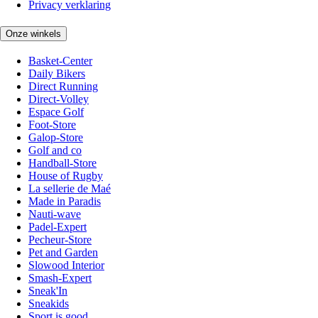
Privacy verklaring
Onze winkels
Basket-Center
Daily Bikers
Direct Running
Direct-Volley
Espace Golf
Foot-Store
Galop-Store
Golf and co
Handball-Store
House of Rugby
La sellerie de Maé
Made in Paradis
Nauti-wave
Padel-Expert
Pecheur-Store
Pet and Garden
Slowood Interior
Smash-Expert
Sneak'In
Sneakids
Sport is good