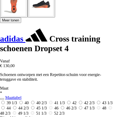
Meer tonen
adidas
Cross training
schoenen Dropset 4
Vanaf
€ 130,00
Schoenen ontworpen met een Repetitor-schuim voor energie-
teruggave en stabiliteit.
Maat
*
Maattabel
39 1/3
40
40 2/3
41 1/3
42
42 2/3
43 1/3
44
44 2/3
45 1/3
46
46 2/3
47 1/3
48
48 2/3
49 1/3
51 1/3
52 2/3