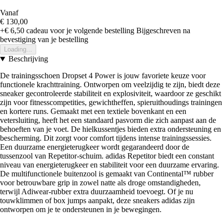
Vanaf
€ 130,00
+€ 6,50
cadeau voor je volgende bestelling
Bijgeschreven na
bevestiging van je bestelling
Loading...
Beschrijving
De trainingsschoen Dropset 4 Power is jouw favoriete keuze voor
functionele krachttraining. Ontworpen om veelzijdig te zijn, biedt deze
sneaker gecontroleerde stabiliteit en explosiviteit, waardoor ze geschikt
zijn voor fitnesscompetities, gewichtheffen, spieruithoudings trainingen
en kortere runs. Gemaakt met een textiele bovenkant en een
vetersluiting, heeft het een standaard pasvorm die zich aanpast aan de
behoeften van je voet. De hielkussentjes bieden extra ondersteuning en
bescherming. Dit zorgt voor comfort tijdens intense trainingssessies.
Een duurzame energieterugkeer wordt gegarandeerd door de
tussenzool van Repetitor-schuim. adidas Repetitor biedt een constant
niveau van energieterugkeer en stabiliteit voor een duurzame ervaring.
De multifunctionele buitenzool is gemaakt van Continental™ rubber
voor betrouwbare grip in zowel natte als droge omstandigheden,
terwijl Adiwear-rubber extra duurzaamheid toevoegt. Of je nu
touwklimmen of box jumps aanpakt, deze sneakers adidas zijn
ontworpen om je te ondersteunen in je bewegingen.