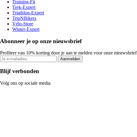
Training-Fit
Trek-Expert
Triathlon-Expert
TripNBikers
Vélo-Store
Winter-Expert
Abonneer je op onze nieuwsbrief
Profiteer van 10% korting door je aan te melden voor onze nieuwsbrief
Aanmelden
Blijf verbonden
Volg ons op sociale media