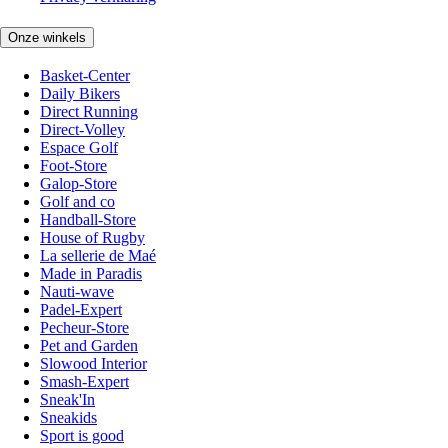
Onze winkels
Basket-Center
Daily Bikers
Direct Running
Direct-Volley
Espace Golf
Foot-Store
Galop-Store
Golf and co
Handball-Store
House of Rugby
La sellerie de Maé
Made in Paradis
Nauti-wave
Padel-Expert
Pecheur-Store
Pet and Garden
Slowood Interior
Smash-Expert
Sneak'In
Sneakids
Sport is good