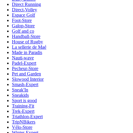
Direct Running
Direct-Volley
Espace Golf
Foot-Store
Galop-Store
Golf and co
Handball-Store
House of Rugby
La sellerie de Maé
Made in Paradis
Nauti-wave
Padel-Expert
Pecheur-Store
Pet and Garden
Slowood Interior
Smash-Expert
Sneak'In
Sneakids
Sport is good
Training-Fit
Trek-Expert
Triathlon-Expert
TripNBikers
Vélo-Store
Winter-Expert