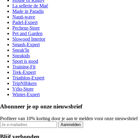
House of Rugby
La sellerie de Maé
Made in Paradis
Nauti-wave
Padel-Expert
Pecheur-Store
Pet and Garden
Slowood Interior
Smash-Expert
Sneak'In
Sneakids
Sport is good
Training-Fit
Trek-Expert
Triathlon-Expert
TripNBikers
Vélo-Store
Winter-Expert
Abonneer je op onze nieuwsbrief
Profiteer van 10% korting door je aan te melden voor onze nieuwsbrief
Aanmelden
Blijf verbonden