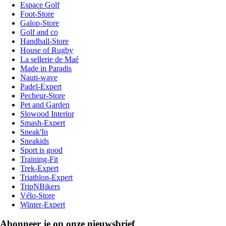
Espace Golf
Foot-Store
Galop-Store
Golf and co
Handball-Store
House of Rugby
La sellerie de Maé
Made in Paradis
Nauti-wave
Padel-Expert
Pecheur-Store
Pet and Garden
Slowood Interior
Smash-Expert
Sneak'In
Sneakids
Sport is good
Training-Fit
Trek-Expert
Triathlon-Expert
TripNBikers
Vélo-Store
Winter-Expert
Abonneer je op onze nieuwsbrief