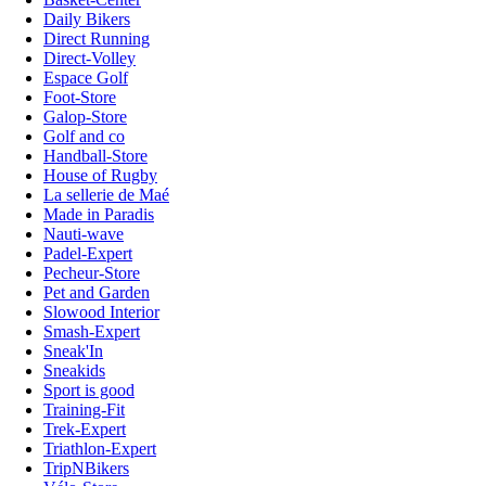
Daily Bikers
Direct Running
Direct-Volley
Espace Golf
Foot-Store
Galop-Store
Golf and co
Handball-Store
House of Rugby
La sellerie de Maé
Made in Paradis
Nauti-wave
Padel-Expert
Pecheur-Store
Pet and Garden
Slowood Interior
Smash-Expert
Sneak'In
Sneakids
Sport is good
Training-Fit
Trek-Expert
Triathlon-Expert
TripNBikers