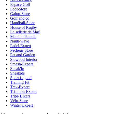
Espace Golf
Foot-Store
Galop-Store
Golf and co
Handball-Store
House of Rugby
La sellerie de Maé
Made in Paradis
Nauti-wave
Padel-Expert
Pecheur-Store
Pet and Garden
Slowood Interior
Smash-Expert
Sneak'In
Sneakids
Sport is good
Training-Fit
Trek-Expert
Triathlon-Expert
TripNBikers
Vélo-Store
Winter-Expert