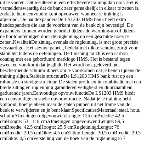
uit te voeren. Dit resulteert in een effectievere training dan ooit. Het is
vermeldenswaardig dat de bank zeer gemakkelijk in elkaar te zetten is,
zodat je hem eenvoudig kunt opvouwen wanneer je training is
afgerond. De handexpandersDe LS1203 HMS bank heeft extra
handexpanders die aan de voorkant van de bank zijn bevestigd. De
expanders kunnen worden gebruikt tijdens de warming-up of tijdens
de hoofdoefeningen door de rugleuning op een geschikte hoek te
zetten.KwaliteitDe zitting, evenals de rugleuning, is met grote precisie
vervaardigd. Het stevige paneel, bedekt met dikke schuim, zorgt voor
stabiliteit tijdens de oefeningen. De finishing touch is een carbon
coating met een geborduurd merklogo HMS. Het is bestand tegen
zweet en voorkomt dat je glijdt. Het wordt ook geleverd met
beschermende schuimrubbers om te voorkomen dat je benen tijdens de
training slijten.Stabiele structuurDe LS1203 HMS bank rust op een
robuuste en stevige structuur. De stalen profielen in combinatie met een
brede zitting en rugleuning garanderen veiligheid en duurzaamheid
gedurende jaren.Eenvoudige opvouwfunctieDe LS1203 HMS biedt
een eenvoudige en snelle opvouwfunctie. Nadat je je training hebt
voltooid, hoef je alleen maar de stalen pinnen uit het frame van de
bank te verwijderen en je bent klaar.Specificaties:Materiaal: staal, hout,
schuimAfmetingen uitgevouwen:Lengte: 125 cmBreedte: 42,5
cmHoogte: 53 - 118 cmAfmetingen opgevouwen:Lengte: 89,5
cmBreedte: 42,5 cmHoogte: 25,5 cmRugleuning:Lengte: 76
cmBreedte: 29,5 cmDikte: 4,5 cmZitting:Lengte: 30,5 cmBreedte: 29,5
cmDikte: 4,5 cmVerstelling van de hoek van de rugleuning in 7