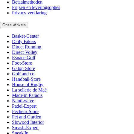
Betaalmethoden
Prijzen en leveringsopties
Privacy verklaring
Onze winkels
Basket-Center
Daily Bikers
Direct Running
Direct-Volley
Espace Golf
Foot-Store
Galop-Store
Golf and co
Handball-Store
House of Rugby
La sellerie de Maé
Made in Paradis
Nauti-wave
Padel-Expert
Pecheur-Store
Pet and Garden
Slowood Interior
Smash-Expert
Sneak'In